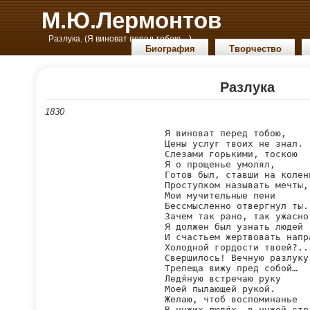
М.Ю.Лермонтов
Разлука. (Я виноват перед тобою…)
Биография
Творчество
Разлука
1830
Я виноват перед тобою,

Цены услуг твоих не знал.

Слезами горькими, тоскою

Я о прощенье умолял,

Готов был, ставши на колени
Проступком называть мечты, 
Мои мучительные пени

Бессмысленно отвергнул ты.

Зачем так рано, так ужасно

Я должен был узнать людей

И счастьем жертвовать напра
Холодной гордости твоей?..

Свершилось! Вечную разлуку

Трепеща вижу пред собой…

Ледя́ную встречаю руку

Моей пылающей рукой.

Желаю, чтоб воспоминанье

В чужих людя́х, в чужой стра