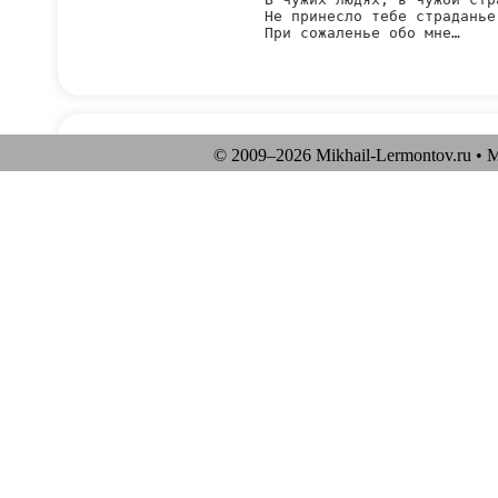
Не принесло тебе страданье

При сожаленье обо мне…

© 2009–
2026 Mikhail-Lermontov.ru •
М