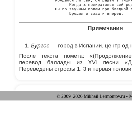
Рождался ли сын, он рыдал в тишин
      Когда ж прекратился сей род
Он по звучным полам при бледной л
Примечания
Бургос
— город в Испании, центр од
После текста помета: «(Продолжение
перевод баллады из XVI песни «До
Переведены строфы 1, 3 и первая полови
© 2009–
2026 Mikhail-Lermontov.ru •
М