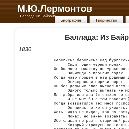
М.Ю.Лермонтов
Баллада: Из Байрона.
Биография
Творчество
Баллада: Из Бай
1830
Берегись! берегись! Над бургосск
      Сидит один черный монах;

Он бормочет молитву во мраке ночн
      Панихиду о прошлых годах.

Когда мавр пришел в наш родимый д
      Оскверняючи церкви порог,

Он без дальних слов выгнал всех ч
      Одного только выгнать не мо
Для добра или зла (я слыхал не од
      И не мне бы о том говорить)
Когда возвратился тех мест господ
      Он никак не хотел уходить.

Хоть никто не видал, как по замку
      Монах, но зачем возражать?

Ибо слышал не раз я старинный рас
      Который страшусь повторять.