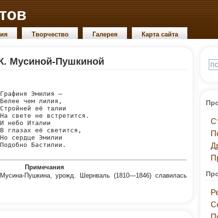
тов
ия
Творчество
Галерея
Карта сайта
 К. Мусиной-Пушкиной
Графиня Эмилия —

Белее чем лилия,

Про
Стройней её талии

На свете не встретится.

С
И небо Италии

В глазах её светится,

П
Но сердце Эмилии

Д
П
Примечания
Про
Мусина-Пушкина, урожд. Шернваль (1810—1846) славилась
Р
С
П