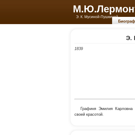
М.Ю.Лермон
Э. К. Мусиной-Пушкиной.
Биограф
Э.
1839
Графиня Эмилия Карловна 
своей красотой.