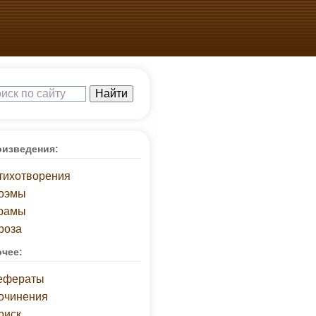
изведения:
тихотворения
оэмы
рамы
роза
чее:
ефераты
очинения
оиск