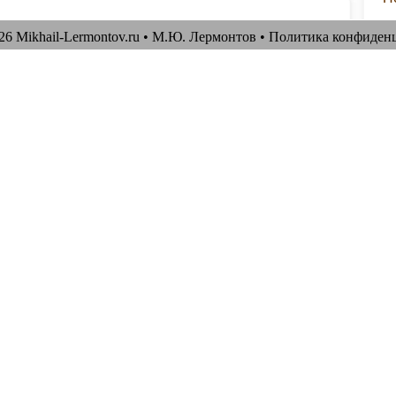
26 Mikhail-Lermontov.ru •
М.Ю. Лермонтов
•
Политика конфиден