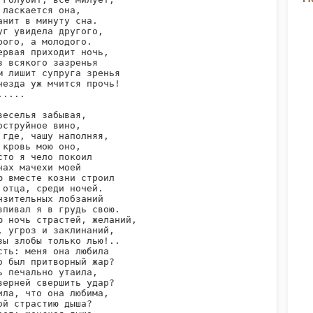
 ласкается она,

анит в минуту сна.

уг увидела другого,

рого, а молодого.

ервая приходит ночь,

з всякого зазренья

м лишит супруга зренья

незда уж мчится прочь!

....

веселья забывая,

оструйное вино,

 где, чашу наполняя,

 кровь мою оно,

сто я чело покоил

нах мачехи моей

ю вместе козни строил

 отца, среди ночей.

нзительных лобзаний

впивал я в грудь свою.

ю ночь страстей, желаний,

, угроз и заклинаний,

зы злобы только лью!..

сть: меня она любила

о был притворный жар?

ь печально утаила,

верней свершить удар?

ила, что она любима,

ой страстию дыша?
