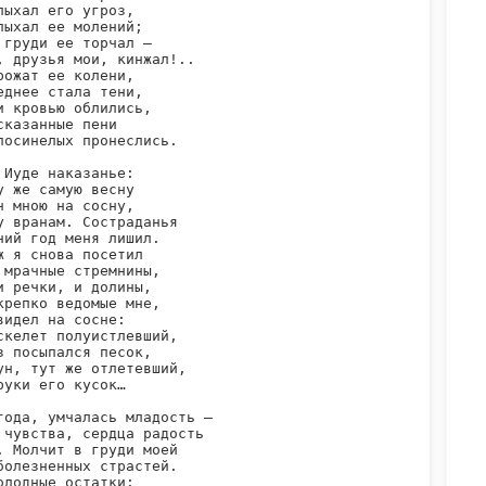
лыхал его угроз,

лыхал ее молений;

 груди ее торчал —

, друзья мои, кинжал!..

рожат ее колени,

еднее стала тени,

и кровью облились,

сказанные пени

посинелых пронеслись.

 Иуде наказанье:

у же самую весну

н мною на сосну,

у вранам. Состраданья

ний год меня лишил.

ж я снова посетил

 мрачные стремнины,

и речки, и долины,

крепко ведомые мне,

видел на сосне:

скелет полуистлевший,

з посыпался песок,

ун, тут же отлетевший,

руки его кусок…

года, умчалась младость —

 чувства, сердца радость

. Молчит в груди моей

болезненных страстей.

олодные остатки:
