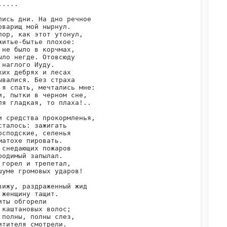
....

лись дни. На дно речное

оварищ мой нырнул.

пор, как этот утонул,

житье-бытье плохое:

 не было в корчмах,

ыло негде. Отовсюду

 наглого Иуду.

ких дебрях и лесах

ывалися. Без страха

 я спать, мечтались мне:

и, пытки в черном сне,

ля гладкая, то плаха!..

и средства прокормленья,

сталось: зажигать

осподские, селенья

матохе пировать.

 снедающих пожаров

родимый запылал.

 горел и трепетал,

шуме громовых ударов!

вижу, раздраженный жид

 женщину тащит.

иты обгорели

 каштановых волос;

 полны, полны слез,

итителя смотрели.
