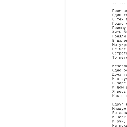
.......
Промча
Один т
С тех 
Пошло 
Приему
Жить б
Гоняли
В дале
Мы укр
Не мог
Острог
То пет
Исчезл
Одно о
Дома г
И в су
В заре
И дом 
Я весь
Как в 
Вдруг 
Младую
Ее лан
И шелк
И очи,
На пох