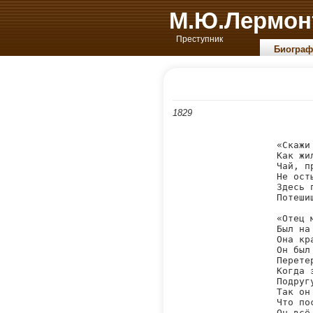
М.Ю.Лермон
Преступник
Биограф
1829
«Скажи
Как жи
Чай, п
Не ост
Здесь 
Потеши
«Отец 
Был на
Она кр
Он был
Перете
Когда 
Подруг
Так он
Что по
Он всё