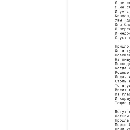
Я не с
Я не с
И уж в
Кинжал
Увы! д
Она бл
И перс
И недо
С уст 
Пришло
Он в т
Повеше
На пищ
Послед
Когда 
Родные
Леса, 
Столь 
То я у
Висит 
Из гла
И корш
Тащил 
Бегут 
Остыли
Прошла
Порыв 
Одни х