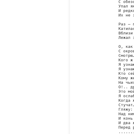
С обез
Упал я
И редк
Их не 
Раз — 
Катила
Вблизи
Лежал 
О, как
С окро
Смотрю
Кого ж
Я узна
Я узна
Кто се
Кому ж
На чьи
О!.. др
Это мой
Я осла
Когда 
Стучат
Гляжу:
Над ни
И конь
И два 
Перед 
.......