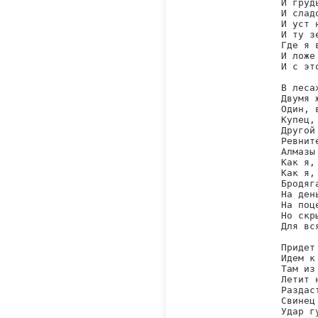
И груд
И слад
И уст 
И ту з
Где я 
И ложе
И с эт
В леса
Двумя 
Один, 
Купец,
Другой
Ревнит
Алмазы
Как я,
Как я,
Бродяг
На ден
На поц
Но скр
Для вс
Придет
Идем к
Там из
Летит 
Раздас
Свинец
Удар г