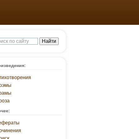
изведения:
тихотворения
оэмы
рамы
роза
чее:
ефераты
очинения
оиск