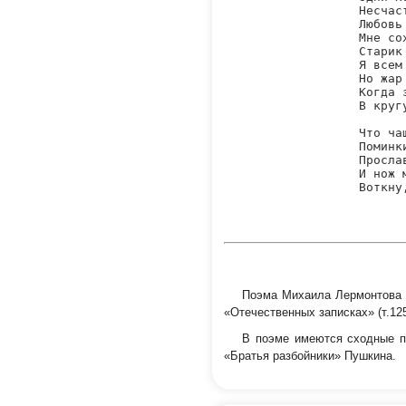
Несчас
Любовь
Мне со
Старик
Я всем
Но жар
Когда 
В круг
Что ча
Поминк
Просла
И нож 
Воткну
Поэма Михаила Лермонтова «
«Отечественных записках» (т.12
В поэме имеются сходные п
«Братья разбойники» Пушкина.