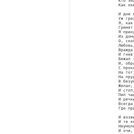
Кто зн
Как ок
И дни 
Уж гре
Я, как
Гремят
Я прин
Из дом
О, ско
Любовь
Вражда
И гнев
Бежал 
И, обр
С прок
На тот
На пру
В безу
Желал,
И стол
Пил ча
И речк
Всегда
Где пр
И возв
И те к
Неумол
И очи,