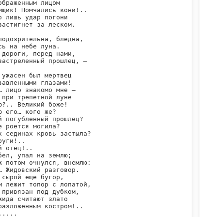
ображенным лицом

мщик! Помчались кони!..

о лишь удар погони

застигнет за леском.

подозрительна, бледна,

сь на небе луна.

 дороги, перед нами,

застреленный прошлец, —

 ужасен был мертвец

вавленными глазами!

… лицо знакомо мне —

 при трепетной луне

ю?.. Великий боже!

ю его… кого же?

й погубленный прошлец?

е роется могила?

х сединах кровь застыла?

уги!..

 отец!..

бел, упал на землю;

ж потом очнулся, внемлю:

… Жидовский разговор.

 сырой еще бугор,

м лежит топор с лопатой,

 привязан под дубком,

жида считают злато

разложенным костром!..

....
