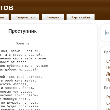
тов
ия
Творчество
Галерея
Карта сайта
Преступник
Повесть
 нам, атаман честной,

Про
л ты в стороне родной,

режний жар в тебе и ныне

С
ывает от годов?

под дубочком ты в пустыне

П
шь добрых молодцов!»

Д
мой, век свой доживая,

П
 второй жене женат;

асотка молодая,

Про
 и знатен и богат…

рпевши лет удары,

захочет сокол старый

Р
у молодую взять,

 не думает, не чует,

С
сле будет проклинать.

П
 голубит, всё милует;
