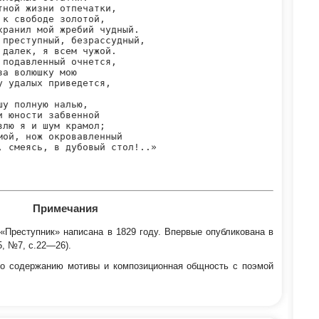
тной жизни отпечатки,

 к свободе золотой,

хранил мой жребий чудный.

 преступный, безрассудный,

 далек, я всем чужой.

 подавленный очнется,

за волюшку мою

у удалых приведется,

шу полную налью,

и юности забвенной

влю я и шум крамол;

мой, нож окровавленный

, смеясь, в дубовый стол!..»

Примечания
Преступник» написана в 1829 году. Впервые опубликована в
5, №7, с.22—26).
о содержанию мотивы и композиционная общность с поэмой