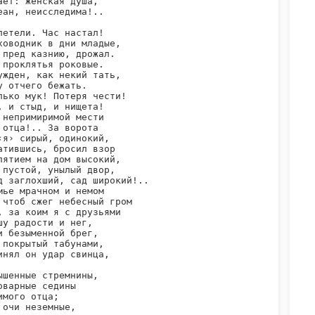
ает: женская душа,

еан, неисследима!..

летели. Час настал!

ховодник в дни младые,

 пред казнию, дрожал.

 проклятья роковые.

ужден, как некий тать,

у отчего бежать.

лько мук! Потеря чести!

, и стыд, и нищета!

 непримиримой мести

 отца!.. За ворота

‹я› сирый, одинокий,

атившись, бросил взор

лятием на дом высокий,

 пустой, унылый двор,

д заглохший, сад широкий!..

мье мрачном и немом

 чтоб сжег небесный гром

, за коим я с друзьями

шу радости и нег,

и безыменной брег,

 покрытый табунами,

инял он удар свинца,

ышенные стремнины,

оварные седины

имого отца;

 очи неземные,
