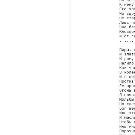
К нему
Его хр
Но вдр
Не ста
Лишь п
Она бе
Клевко
И от г
.......
Пиры, 
И злат
И дом,
Палило
Как ча
В коле
И с не
Против
Ее про
Огонь 
Я помн
Мольбы
Но сле
Бог ве
Иль эт
И мысл
Чтобы 
Иль мн
Порочн