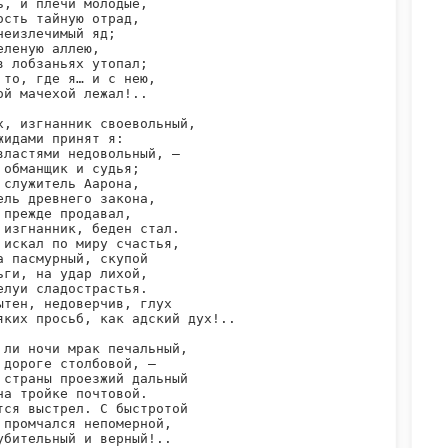
ь, и плечи молодые,

ость тайную отрад,

неизлечимый яд;

еленую аллею,

в лобзаньях утопал;

 то, где я… и с нею,

ой мачехой лежал!..

х, изгнанник своевольный,

жидами принят я:

властями недовольный, —

 обманщик и судья;

 служитель Аарона,

ель древнего закона,

 прежде продавал,

 изгнанник, беден стал.

 искал по миру счастья,

а пасмурный, скупой

ьги, на удар лихой,

елуи сладострастья.

ытен, недоверчив, глух

яких просьб, как адский дух!..

 ли ночи мрак печальный,

 дороге столбовой, —

 страны проезжий дальный

на тройке почтовой.

тся выстрел. С быстротой

 промчался непомерной,

убительный и верный!..
