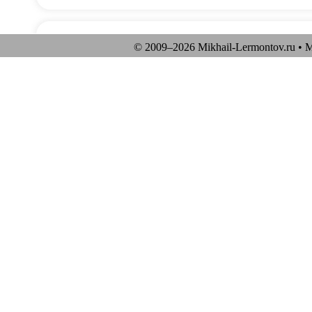
© 2009–
2026 Mikhail-Lermontov.ru •
М