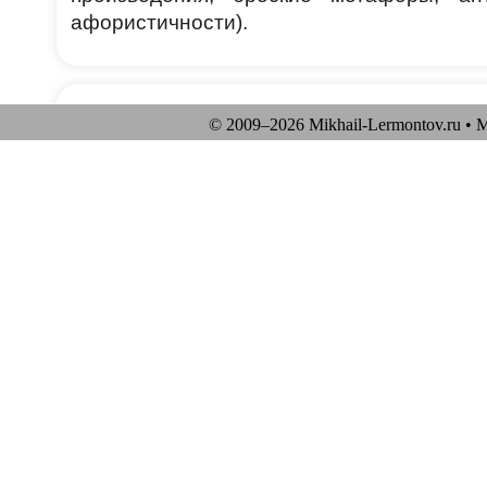
афористичности).
© 2009–
2026 Mikhail-Lermontov.ru •
М