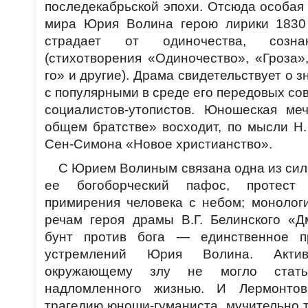
последекабрьской эпохи. Отсюда особая
мира Юрия Волина герою лирики 1830 
страдает от одиночества, созна
(стихотворения «Одиночество», «Гроза»
го» и другие). Драма свидетельствует о 
с популярными в среде его передовых с
социалистов-утопистов. Юношеская ме
общем братстве» восходит, по мысли Н. 
Сен-Симона «Новое христианство».
С Юрием Волиным связана одна из си
ее богоборческий пафос, протест
примирения человека с небом; монолог
речам героя драмы В.Г. Белинского «Д
бунт против бога — единственное п
устремлений Юрия Волина. Актив
окружающему злу не могло стать
надломленного жизнью. И Лермонто
трагедию юноши-гуманиста, мучительно 