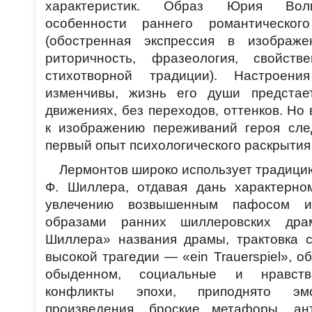
характеристик. Образ Юрия Воли
особенности раннего романтическог
(обостренная экспрессия в изображе
риторичность, фразеология, свойств
стихотворной традиции). Настроен
изменчивы, жизнь его души предстае
движениях, без переходов, оттенков. Н
к изображению переживаний героя след
первый опыт психологического раскрытия
Лермонтов широко использует традици
Ф. Шиллера, отдавая дань характерно
увлечению возвышенным пафосом и
образами ранних шиллеровских дра
Шиллера» названия драмы, трактовка с
высокой трагедии — «ein Trauerspiel», 
обыденном, социальные и нравствен
конфликты эпохи, приподнято эм
произведения, броские метафоры, ан