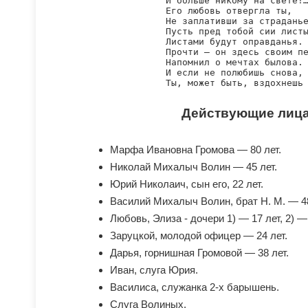
И больше никому на свете!…
Его любовь отвергла ты,

Не заплативши за страданье
Пусть пред тобой сии листы
Листами будут оправданья.

Прочти — он здесь своим пе
Напомнил о мечтах былова.

И если не полюбишь снова,

Действующие лиц
Марфа Ивановна Громова — 80 лет.
Николай Михалыч Волин — 45 лет.
Юрий Николаич, сын его, 22 лет.
Василий Михалыч Волин, брат Н. М. — 48
Любовь, Элиза - дочери 1) — 17 лет, 2) — 
Заруцкой, молодой офицер — 24 лет.
Дарья, горнишная Громовой — 38 лет.
Иван, слуга Юрия.
Василиса, служанка 2-х барышень.
Слуга Волиных.