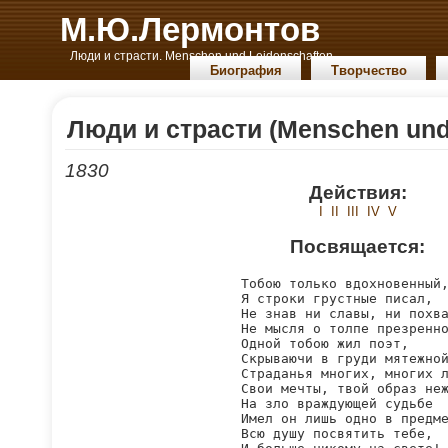
М.Ю.Лермонтов
Люди и страсти. Menschen und Leidenschaften.
Биография
Творчество
Люди и страсти (Menschen und
1830
Действия:
I
II
III
IV
V
Посвящается:
Тобою только вдохновенный,
Я строки грустные писал,

Не знав ни славы, ни похва
Не мысля о толпе презренно
Одной тобою жил поэт,

Скрываючи в груди мятежной
Страданья многих, многих л
Свои мечты, твой образ неж
На зло враждующей судьбе

Имел он лишь одно в предме
Всю душу посвятить тебе,
